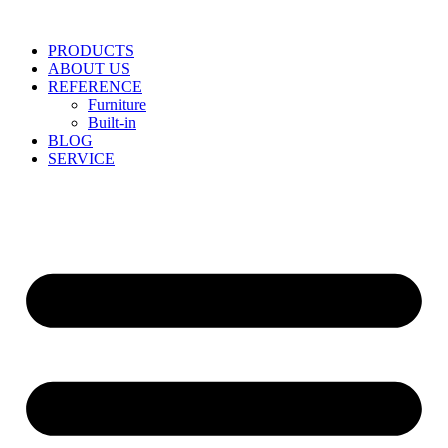
Skip
to
PRODUCTS
content
ABOUT US
REFERENCE
Furniture
Built-in
BLOG
SERVICE