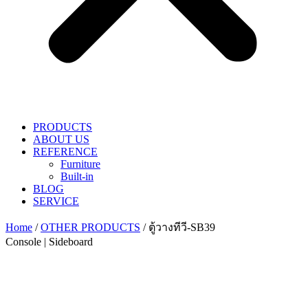
PRODUCTS
ABOUT US
REFERENCE
Furniture
Built-in
BLOG
SERVICE
Home
/
OTHER PRODUCTS
/ ตู้วางทีวี-SB39
Console | Sideboard