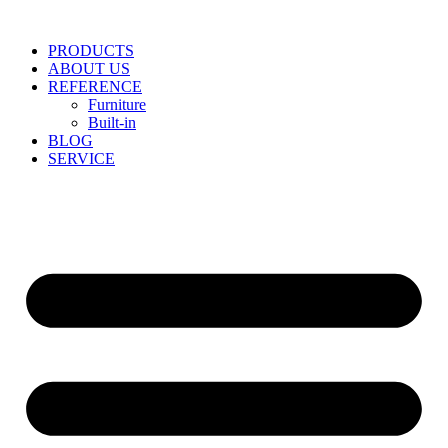
Skip
to
PRODUCTS
content
ABOUT US
REFERENCE
Furniture
Built-in
BLOG
SERVICE