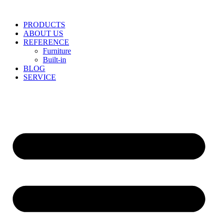
Skip
to
PRODUCTS
content
ABOUT US
REFERENCE
Furniture
Built-in
BLOG
SERVICE