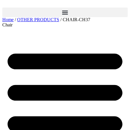
Skip
to
content
Home
/
OTHER PRODUCTS
/ CHAIR-CH37
Chair